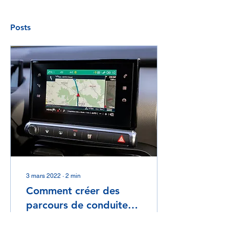
Posts
3 mars 2022
∙
2
min
Comment créer des
parcours de conduite
adaptés ?
L’apprentissage de la